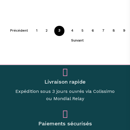
Précédent
1
2
3
4
5
6
7
8
9
Suivant
Livraison rapide
Expédition sous 3 jours ouvrés via Colissimo
ou Mondial Relay
Paiements sécurisés