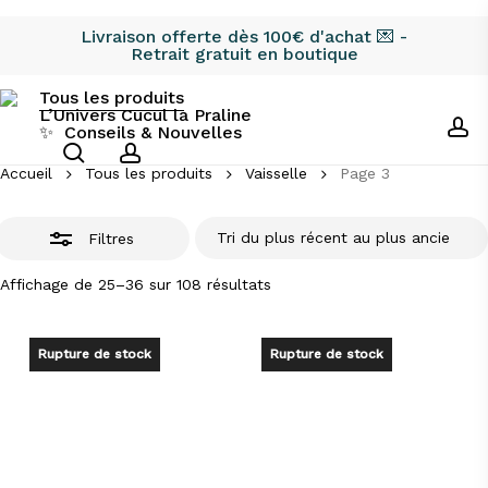
Skip
Livraison offerte dès 100€ d'achat 💌 -
to
Fermer
Retrait gratuit en boutique
main
les
content
Tous les produits
filtres
L’Univers Cucul la Praline
ac
Vaisselle
✨
Conseils & Nouvelles
search
account
Accueil
Tous les produits
Vaisselle
Page 3
Filtres
Trié
Affichage de 25–36 sur 108 résultats
du
plus
récent
au
Rupture de stock
Rupture de stock
plus
ancien