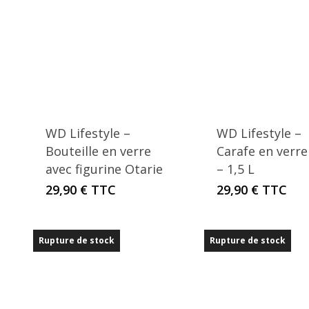
WD Lifestyle –
WD Lifestyle –
Bouteille en verre
Carafe en verre
avec figurine Otarie
– 1,5 L
29,90
€
TTC
29,90
€
TTC
Rupture de stock
Rupture de stock