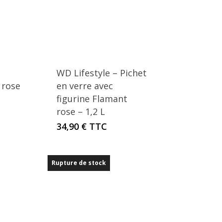
WD Lifestyle – Pichet
 rose
en verre avec
figurine Flamant
rose – 1,2 L
34,90
€
TTC
Rupture de stock