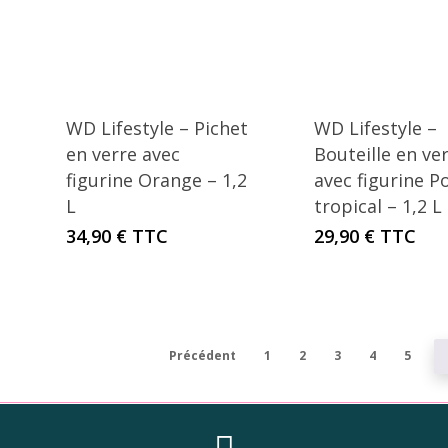
WD Lifestyle – Pichet
WD Lifestyle –
en verre avec
Bouteille en ve
figurine Orange – 1,2
avec figurine P
L
tropical – 1,2 L
34,90
€
TTC
29,90
€
TTC
Précédent
1
2
3
4
5