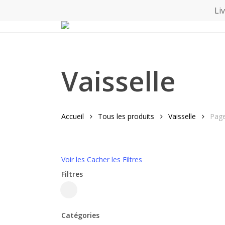
Skip
Li
to
main
content
Vaisselle
Accueil
Tous les produits
Vaisselle
Page
Voir les
Cacher les
Filtres
Filtres
Fermer
les
Catégories
filtres