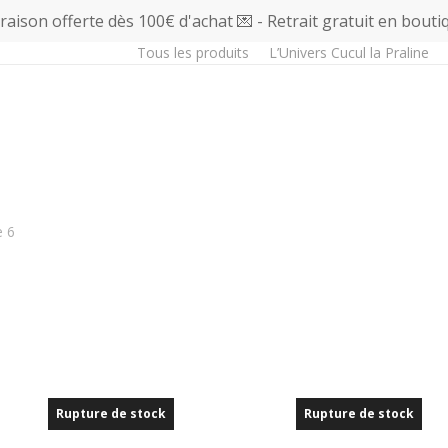
vraison offerte dès 100€ d'achat 💌 - Retrait gratuit en bouti
Tous les produits
L’Univers Cucul la Praline
 6
Rupture de stock
Rupture de stock