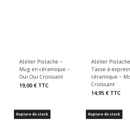
Atelier Pistache –
Atelier Pistache
Mug en céramique –
Tasse à expres
Oui Oui Croissant
céramique – Mo
Croissant
19,00
€
TTC
14,95
€
TTC
Rupture de stock
Rupture de stock