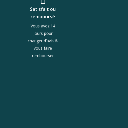
Satisfait ou
remboursé
Vous avez 14
jours pour
changer d’avis &
vous faire
rembourser
ue
Horaires
Du mardi au jeudi :
10h - 13h et 14h - 19h