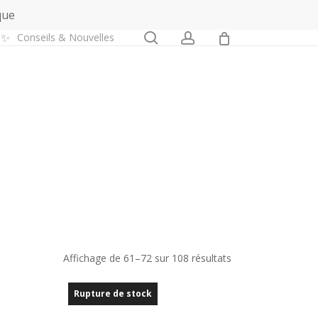
que
0
search
account
✨
Conseils & Nouvelles
Trié
Affichage de 61–72 sur 108 résultats
du
Rupture de stock
plus