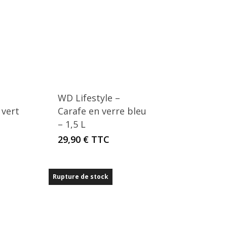
WD Lifestyle –
 vert
Carafe en verre bleu
– 1,5 L
29,90
€
TTC
Rupture de stock