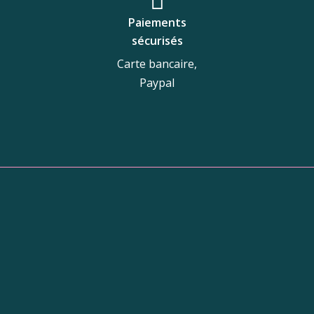
Paiements
sécurisés
Carte bancaire,
Paypal
tique
Adresse de la boutiq
10 Galerie du Nord,
31250 Revel