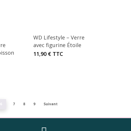
WD Lifestyle – Verre
rre
avec figurine Étoile
oisson
11,90
€
TTC
6
7
8
9
Suivant