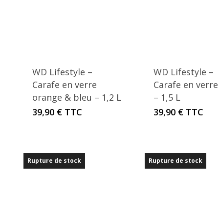
WD Lifestyle –
WD Lifestyle –
Carafe en verre
Carafe en verre
orange & bleu – 1,2 L
– 1,5 L
39,90
€
TTC
39,90
€
TTC
Rupture de stock
Rupture de stock