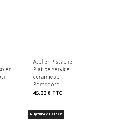
récent
au
plus
ancien
 –
Atelier Pistache –
so en
Plat de service
tif
céramique –
Pomodoro
45,00
€
TTC
Rupture de stock