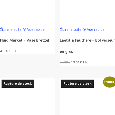
Lire la suite
Vue rapide
Lire la suite
Vue rapide
Fluid Market – Vase Bretzel
Laëtitia Fauchere – Bol verseur
45,00
€
TTC
en grès
Le
Le
27,00
€
13,00
€
TTC
prix
prix
initial
actuel
Promo 
était :
est :
Rupture de stock
Rupture de stock
27,00 €.
13,00 €.