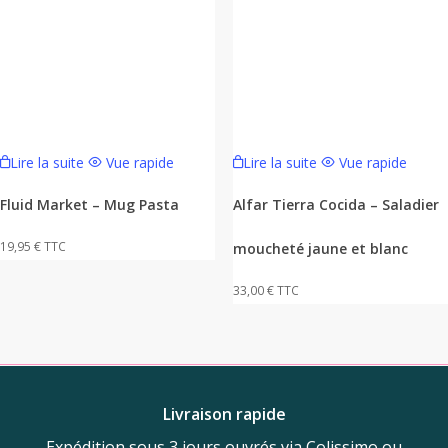
Lire la suite
Vue rapide
Lire la suite
Vue rapide
Fluid Market – Mug Pasta
Alfar Tierra Cocida – Saladier
19,95
€
TTC
moucheté jaune et blanc
33,00
€
TTC
Livraison rapide
Expédition sous 3 jours ouvrés via Colissimo ou