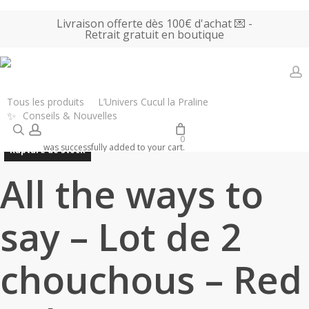
Skip
Livraison offerte dès 100€ d'achat 💌 -
to
Retrait gratuit en boutique
main
content
a
Accueil
Tous les produits
Bijoux, Accessoires & Parfums
All the
Tous les produits
L’Univers Cucul la Praline
✨
Conseils & Nouvelles
ways to say – Lot de 2 chouchous – Red Velvet
search
account
0
was successfully added to your cart.
Rupture de stock
All the ways to
say – Lot de 2
chouchous – Red