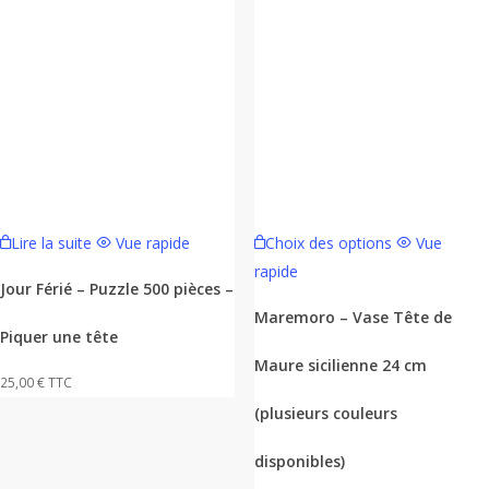
Ce
Lire la suite
Vue rapide
Choix des options
Vue
produit
rapide
a
Jour Férié – Puzzle 500 pièces –
plusieurs
Maremoro – Vase Tête de
Piquer une tête
variations.
Maure sicilienne 24 cm
Les
25,00
€
TTC
options
(plusieurs couleurs
peuvent
être
disponibles)
choisies