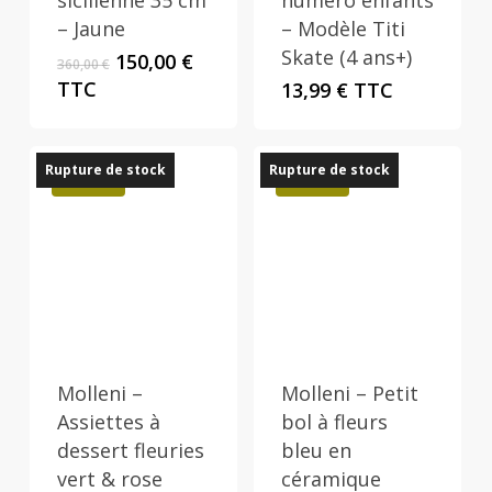
sicilienne 35 cm
numéro enfants
– Jaune
– Modèle Titi
Skate (4 ans+)
Le
Le
150,00
€
360,00
€
prix
prix
TTC
13,99
€
TTC
initial
actuel
était :
est :
360,00 €.
150,00 €.
Rupture de stock
Rupture de stock
Promo !
Promo !
Molleni –
Molleni – Petit
Assiettes à
bol à fleurs
dessert fleuries
bleu en
vert & rose
céramique