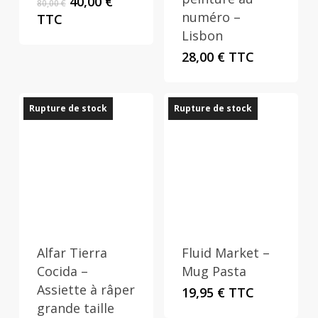
Le
Le
40,00
€
80,00
€
prix
prix
numéro –
TTC
initial
actuel
Lisbon
était :
est :
28,00
€
TTC
80,00 €.
40,00 €.
Rupture de stock
Rupture de stock
Alfar Tierra
Fluid Market –
Cocida –
Mug Pasta
Assiette à râper
19,95
€
TTC
grande taille