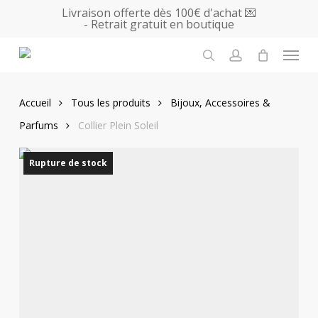
Skip
Livraison offerte dès 100€ d'achat 💌
- Retrait gratuit en boutique
to
main
Menu
content
search
account
Accueil
Tous les produits
Bijoux, Accessoires &
Parfums
Collier Plein Soleil
Rupture de stock