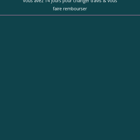
Vous avez 14 jours pour changer d’avis & vous
faire rembourser
Boutique
d’objets de
caractère à
Revel