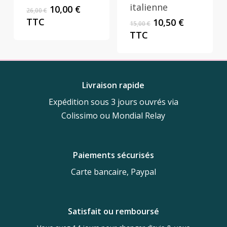
italienne
Le
Le
10,00
€
26,00
€
prix
prix
TTC
Le
Le
10,50
€
15,00
€
initial
actuel
prix
prix
TTC
était :
est :
initial
actuel
26,00 €.
10,00 €.
était :
est :
15,00 €.
10,50 €.
Livraison rapide
Expédition sous 3 jours ouvrés via
Colissimo ou Mondial Relay
Paiements sécurisés
Carte bancaire, Paypal
Satisfait ou remboursé