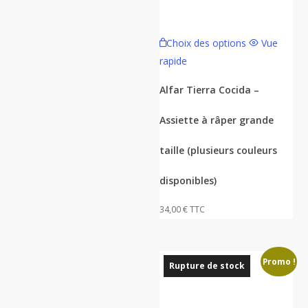
Ce
Choix des options
Vue
produit
rapide
a
plusieurs
Alfar Tierra Cocida –
variations.
Assiette à râper grande
Les
options
taille (plusieurs couleurs
peuvent
être
disponibles)
choisies
34,00
€
TTC
sur
la
page
Promo !
du
Rupture de stock
produit