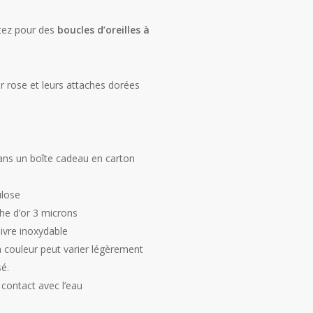
tez pour des
boucles d’oreilles à
r rose et leurs attaches dorées
ans un boîte cadeau en carton
ulose
he d’or 3 microns
ivre inoxydable
a couleur peut varier légèrement
sé.
e contact avec l’eau