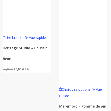
Lire la suite
Vue rapide
Heritage Studio – Coussin
fleuri
Le
Le
55,00
€
25,00
€
TTC
prix
prix
initial
actuel
Ce
était :
est :
Choix des options
Vue
produit
55,00 €.
25,00 €.
rapide
a
plusieurs
Maremoro – Pomme de pin