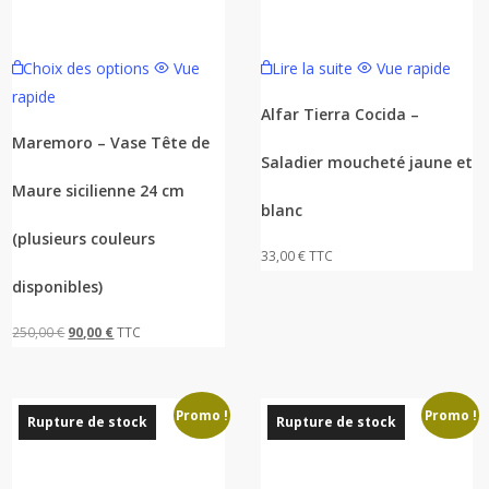
Ce
Choix des options
Vue
Lire la suite
Vue rapide
produit
rapide
a
Alfar Tierra Cocida –
plusieurs
Maremoro – Vase Tête de
Saladier moucheté jaune et
variations.
Maure sicilienne 24 cm
Les
blanc
options
(plusieurs couleurs
peuvent
33,00
€
TTC
être
disponibles)
choisies
Le
Le
250,00
€
90,00
€
TTC
sur
prix
prix
la
initial
actuel
page
Promo !
Promo !
était :
est :
du
Rupture de stock
Rupture de stock
250,00 €.
90,00 €.
produit