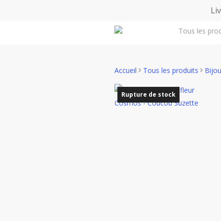
Skip
Li
to
Tous les prod
main
content
Accueil
Tous les produits
Bijo
Rupture de stock