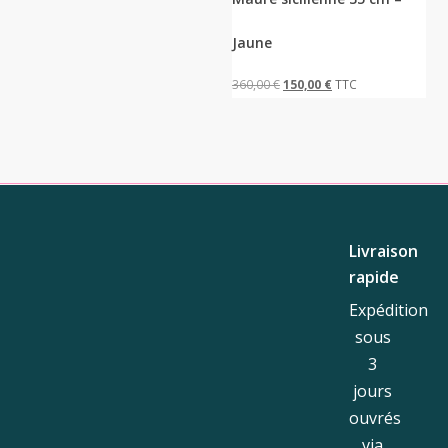
Jaune
Le
Le
360,00
€
150,00
€
TTC
prix
prix
initial
actuel
était :
est :
360,00 €.
150,00 €.
Livraison
rapide
Expédition
sous
3
jours
ouvrés
via