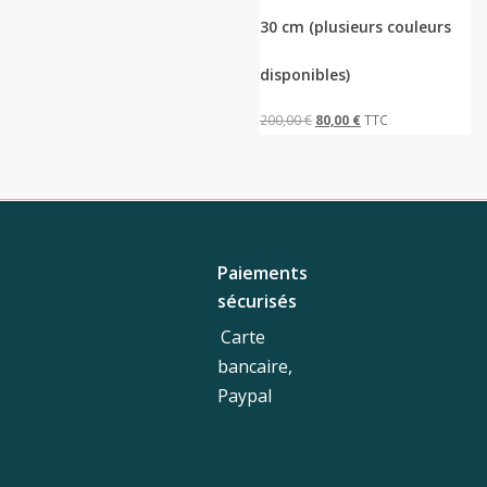
variations.
30 cm (plusieurs couleurs
Les
options
disponibles)
peuvent
être
Le
Le
200,00
€
80,00
€
TTC
choisies
prix
prix
sur
initial
actuel
la
était :
est :
page
200,00 €.
80,00 €.
du
Paiements
produit
sécurisés
Carte
bancaire,
Paypal