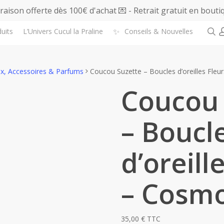
vraison offerte dès 100€ d'achat 💌 - Retrait gratuit en bouti
s
✨
uits
L’Univers Cucul la Praline
Conseils & Nouvelles
ux, Accessoires & Parfums
Coucou Suzette – Boucles d’oreilles Fle
Coucou 
– Boucl
d’oreill
– Cosm
35,00
€
TTC