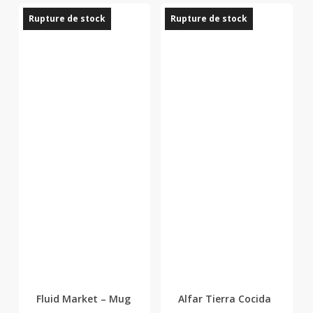
initial
actuel
Rupture de stock
Rupture de stock
était :
est :
26,00 €.
10,00 €.
Fluid Market – Mug
Alfar Tierra Cocida