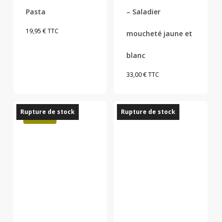
Pasta
– Saladier
19,95
€
TTC
moucheté jaune et
blanc
33,00
€
TTC
Rupture de stock
Rupture de stock
Promo !