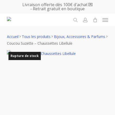
Skip
Livraison offerte dès 100€ d'achat 💌
- Retrait gratuit en boutique
to
main
Menu
content
search
account
Accueil
Tous les produits
Bijoux, Accessoires & Parfums
Coucou Suzette – Chaussettes Libellule
Rupture de stock