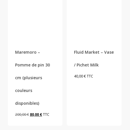
Ce
produit
a
plusieurs
Maremoro –
Fluid Market – Vase
variations.
Les
Pomme de pin 30
/ Pichet Milk
options
peuvent
40,00
€
TTC
cm (plusieurs
être
couleurs
choisies
sur
disponibles)
la
page
Le
Le
200,00
€
80,00
€
TTC
du
prix
prix
produit
initial
actuel