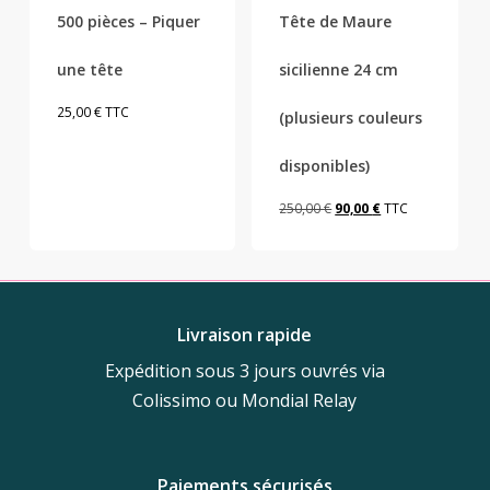
Les
500 pièces – Piquer
Tête de Maure
options
peuvent
une tête
sicilienne 24 cm
être
25,00
€
TTC
(plusieurs couleurs
choisies
sur
disponibles)
la
page
Le
Le
250,00
€
90,00
€
TTC
du
prix
prix
produit
initial
actuel
était :
est :
250,00 €.
90,00 €.
Livraison rapide
Expédition sous 3 jours ouvrés via
Colissimo ou Mondial Relay
Paiements sécurisés