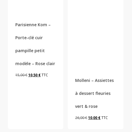
Parisienne Kom –
Porte-clé cuir
pampille petit
modèle – Rose clair
Le
Le
15,00
€
10,50
€
TTC
Molleni – Assiettes
prix
prix
initial
actuel
à dessert fleuries
était :
est :
15,00 €.
10,50 €.
vert & rose
Le
Le
26,00
€
10,00
€
TTC
prix
prix