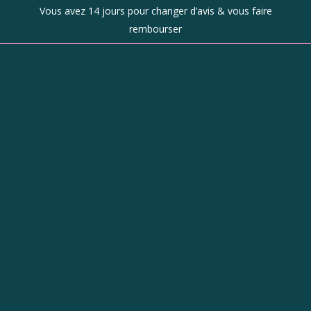
Vous avez 14 jours pour changer d’avis & vous faire
rembourser
Boutique
d’objets de
caractère à
Revel