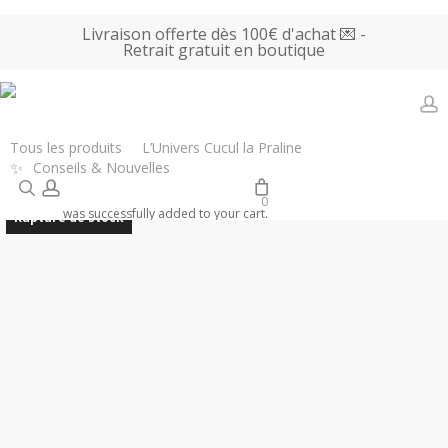
Skip
Livraison offerte dès 100€ d'achat 💌 -
to
Retrait gratuit en boutique
main
content
a
Accueil
Tous les produits
Bijoux, Accessoires & Parfums
Coucou
Tous les produits
L’Univers Cucul la Praline
✨
Conseils & Nouvelles
Suzette – Chaussettes Moumoute Coeur
search
account
0
was successfully added to your cart.
Rupture de stock