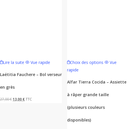
Ce
Lire la suite
Vue rapide
Choix des options
Vue
produit
rapide
a
Laëtitia Fauchere – Bol verseur
plusieurs
Alfar Tierra Cocida – Assiette
en grès
variations.
à râper grande taille
Les
Le
Le
27,00
€
13,00
€
TTC
options
prix
prix
(plusieurs couleurs
peuvent
initial
actuel
être
disponibles)
était :
est :
choisies
27,00 €.
13,00 €.