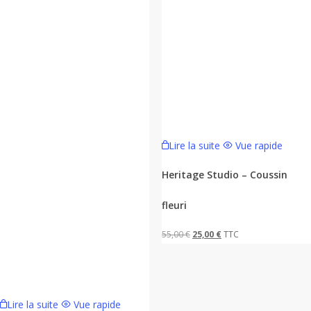
Lire la suite
Vue rapide
Heritage Studio – Coussin
fleuri
Le
Le
55,00
€
25,00
€
TTC
prix
prix
initial
actuel
était :
est :
Lire la suite
Vue rapide
55,00 €.
25,00 €.