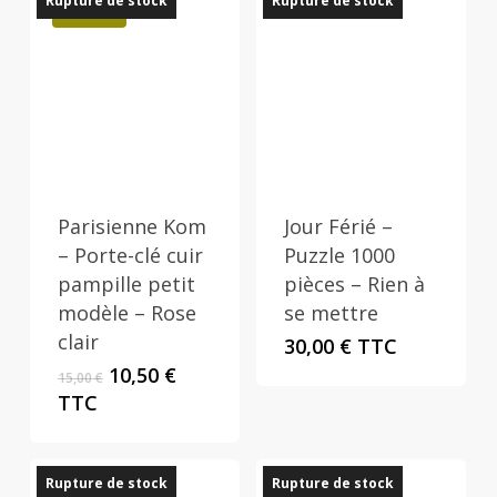
Rupture de stock
Rupture de stock
Promo !
Parisienne Kom
Jour Férié –
– Porte-clé cuir
Puzzle 1000
pampille petit
pièces – Rien à
modèle – Rose
se mettre
clair
30,00
€
TTC
Le
Le
10,50
€
15,00
€
prix
prix
TTC
initial
actuel
était :
est :
15,00 €.
10,50 €.
Rupture de stock
Rupture de stock