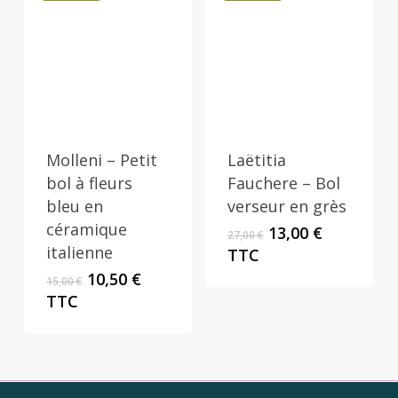
Molleni – Petit
Laëtitia
bol à fleurs
Fauchere – Bol
bleu en
verseur en grès
céramique
Le
Le
13,00
€
27,00
€
prix
prix
italienne
TTC
initial
actuel
Le
Le
10,50
€
15,00
€
était :
est :
prix
prix
TTC
27,00 €.
13,00 €.
initial
actuel
était :
est :
15,00 €.
10,50 €.