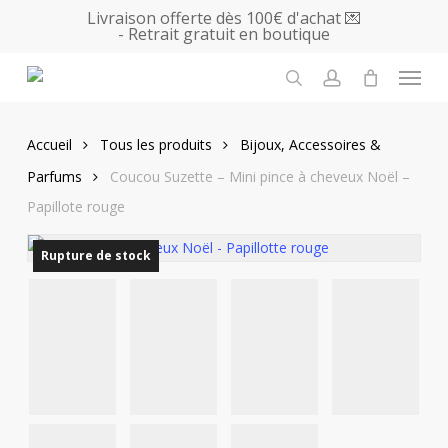
Skip
Livraison offerte dès 100€ d'achat 💌
- Retrait gratuit en boutique
to
main
Menu
content
search
account
Accueil
Tous les produits
Bijoux, Accessoires &
Parfums
Coucou Suzette – Mini pince à cheveux Noël –
Papillote rouge
Rupture de stock