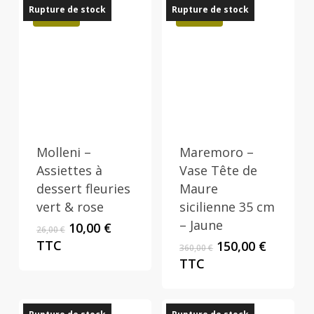
Rupture de stock
Rupture de stock
Promo !
Promo !
Molleni –
Maremoro –
Assiettes à
Vase Tête de
dessert fleuries
Maure
vert & rose
sicilienne 35 cm
– Jaune
Le
Le
10,00
€
26,00
€
prix
prix
TTC
Le
Le
150,00
€
360,00
€
initial
actuel
prix
prix
TTC
était :
est :
initial
actuel
26,00 €.
10,00 €.
était :
est :
360,00 €.
150,00 €