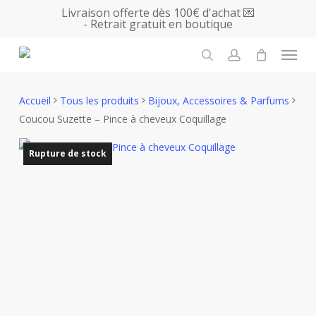
Skip
Livraison offerte dès 100€ d'achat 💌
- Retrait gratuit en boutique
to
main
Menu
content
search
account
Accueil
Tous les produits
Bijoux, Accessoires & Parfums
Coucou Suzette – Pince à cheveux Coquillage
Rupture de stock