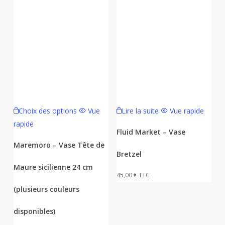
Ce
Choix des options
Vue
Lire la suite
Vue rapide
produit
rapide
a
Fluid Market – Vase
plusieurs
Maremoro – Vase Tête de
Bretzel
variations.
Maure sicilienne 24 cm
Les
45,00
€
TTC
options
(plusieurs couleurs
peuvent
être
disponibles)
choisies