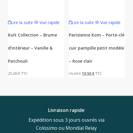
Lire la suite
Vue rapide
Lire la suite
Vue rapide
Kult Collection – Brume
Parisienne Kom – Porte-clé
d’intérieur – Vanille &
cuir pampille petit modèle
Patchouli
– Rose clair
Le
Le
25,00
€
TTC
15,00
€
10,50
€
TTC
prix
prix
initial
actuel
était :
est :
15,00 €.
10,50 €.
Livraison rapide
Expédition sous 3 jours ouvrés via
Colissimo ou Mondial Relay