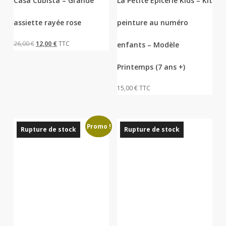
Casa Cubista – Grande
La Petite Epicerie Kids – Kit
assiette rayée rose
peinture au numéro
Le
Le
26,00
€
12,00
€
TTC
enfants – Modèle
prix
prix
Printemps (7 ans +)
initial
actuel
était :
est :
15,00
€
TTC
26,00 €.
12,00 €.
Promo !
Rupture de stock
Rupture de stock