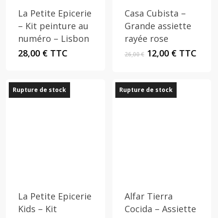
La Petite Epicerie
Casa Cubista –
– Kit peinture au
Grande assiette
numéro – Lisbon
rayée rose
Le
Le
28,00
€
TTC
12,00
€
TTC
26,00
€
prix
prix
initial
actuel
était :
est :
Rupture de stock
Rupture de stock
26,00 €.
12,00 €.
La Petite Epicerie
Alfar Tierra
Kids – Kit
Cocida – Assiette