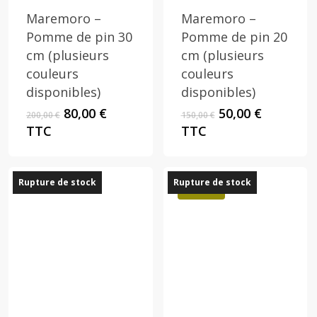
Maremoro –
Maremoro –
Pomme de pin 30
Pomme de pin 20
cm (plusieurs
cm (plusieurs
couleurs
couleurs
disponibles)
disponibles)
Le
Le
Le
Le
80,00
€
50,00
€
200,00
€
150,00
€
prix
prix
prix
prix
TTC
TTC
initial
actuel
initial
actuel
était :
est :
était :
est :
200,00 €.
80,00 €.
150,00 €.
50,00 €.
Rupture de stock
Rupture de stock
Promo !