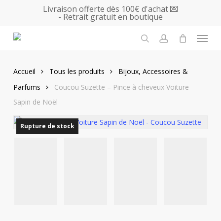
Skip
Livraison offerte dès 100€ d'achat 💌
- Retrait gratuit en boutique
to
main
Menu
content
search
account
Accueil
Tous les produits
Bijoux, Accessoires &
Parfums
Coucou Suzette – Pince à cheveux Voiture
Sapin de Noël
Rupture de stock