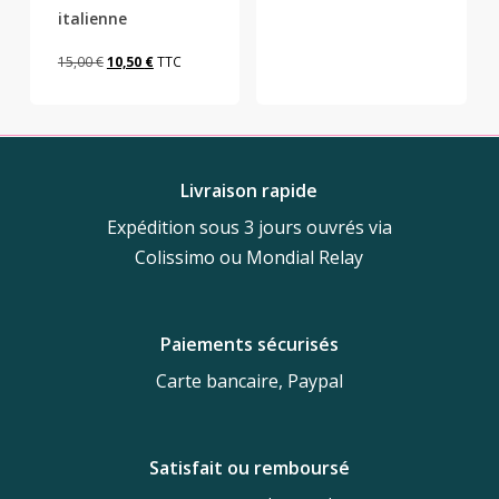
italienne
initial
actuel
était :
est :
Le
Le
15,00
€
10,50
€
TTC
80,00 €.
40,00 €.
prix
prix
initial
actuel
était :
est :
15,00 €.
10,50 €.
Livraison rapide
Expédition sous 3 jours ouvrés via
Colissimo ou Mondial Relay
Paiements sécurisés
Carte bancaire, Paypal
Satisfait ou remboursé