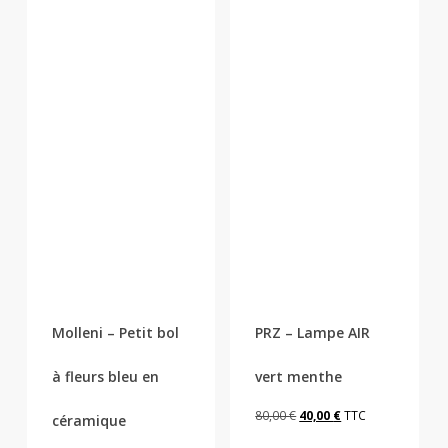
Molleni – Petit bol
PRZ – Lampe AIR
à fleurs bleu en
vert menthe
Le
Le
80,00
€
40,00
€
TTC
céramique
prix
prix