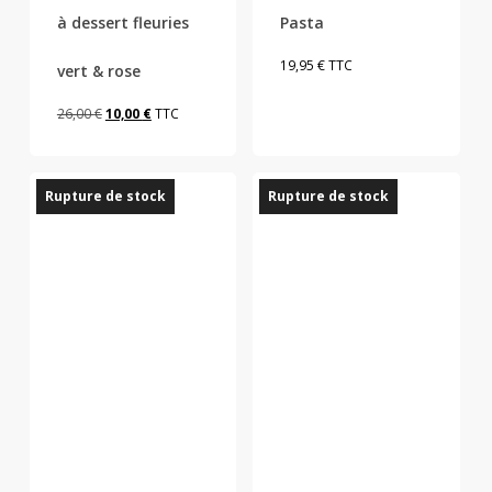
à dessert fleuries
Pasta
19,95
€
TTC
vert & rose
Le
Le
26,00
€
10,00
€
TTC
prix
prix
initial
actuel
Rupture de stock
Rupture de stock
était :
est :
26,00 €.
10,00 €.