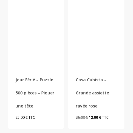
Jour Férié – Puzzle
Casa Cubista –
500 pièces – Piquer
Grande assiette
une tête
rayée rose
Le
Le
25,00
€
TTC
26,00
€
12,00
€
TTC
prix
prix
initial
actuel