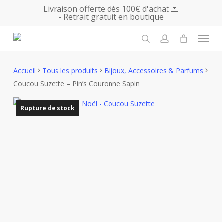
Skip
Livraison offerte dès 100€ d'achat 💌
- Retrait gratuit en boutique
to
main
Menu
content
search
account
Accueil
Tous les produits
Bijoux, Accessoires & Parfums
Coucou Suzette – Pin’s Couronne Sapin
Rupture de stock