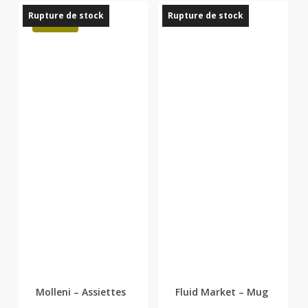
Rupture de stock
Rupture de stock
était :
est :
Promo !
26,00 €.
12,00 €.
Molleni – Assiettes
Fluid Market – Mug