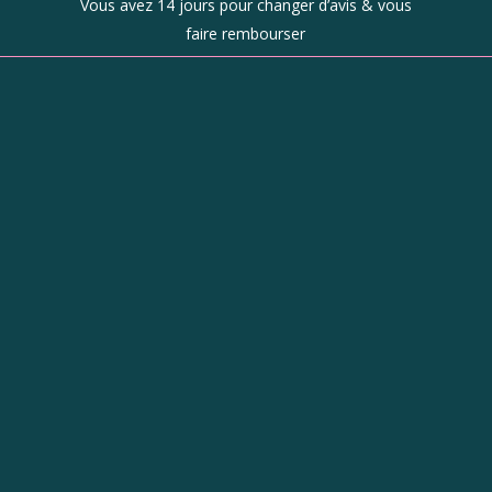
Vous avez 14 jours pour changer d’avis & vous
faire rembourser
Boutique
d’objets de
caractère à
Revel