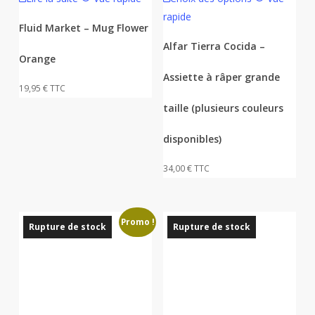
produit
rapide
a
Fluid Market – Mug Flower
plusieurs
Alfar Tierra Cocida –
Orange
variations.
Assiette à râper grande
Les
19,95
€
TTC
options
taille (plusieurs couleurs
peuvent
être
disponibles)
choisies
34,00
€
TTC
sur
la
page
Promo !
du
Rupture de stock
Rupture de stock
produit