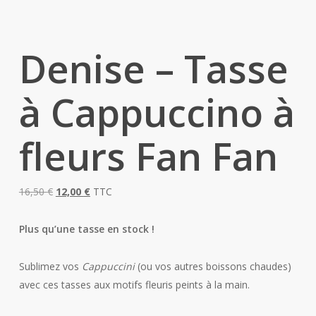
Denise – Tasse
à Cappuccino à
fleurs Fan Fan
Le
Le
16,50
€
12,00
€
TTC
prix
prix
initial
actuel
Plus qu’une tasse en stock !
était :
est :
16,50 €.
12,00 €.
Sublimez vos
Cappuccini
(ou vos autres boissons chaudes)
avec ces tasses aux motifs fleuris peints à la main.