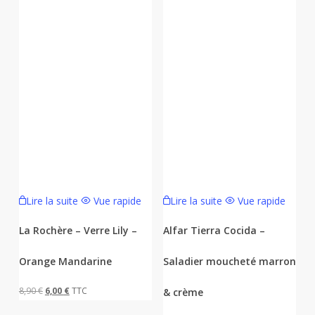
Lire la suite
Vue rapide
Lire la suite
Vue rapide
La Rochère – Verre Lily –
Alfar Tierra Cocida –
Orange Mandarine
Saladier moucheté marron
Le
Le
8,90
€
6,00
€
TTC
& crème
prix
prix