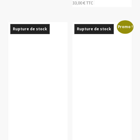
33,00
€
TTC
initial
actuel
était :
est :
8,90 €.
6,00 €.
Promo !
Rupture de stock
Rupture de stock