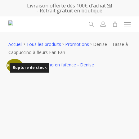
Skip
Livraison offerte dès 100€ d'achat 💌
- Retrait gratuit en boutique
to
main
Menu
content
search
account
Accueil
Tous les produits
Promotions
Denise – Tasse à
Cappuccino à fleurs Fan Fan
Promo !
Rupture de stock