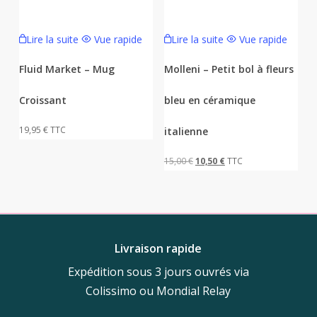
Lire la suite
Vue rapide
Lire la suite
Vue rapide
Fluid Market – Mug
Molleni – Petit bol à fleurs
Croissant
bleu en céramique
19,95
€
TTC
italienne
Le
Le
15,00
€
10,50
€
TTC
prix
prix
initial
actuel
était :
est :
15,00 €.
10,50 €.
Livraison rapide
Expédition sous 3 jours ouvrés via
Colissimo ou Mondial Relay