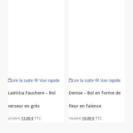
Lire la suite
Vue rapide
Lire la suite
Vue rapide
Laëtitia Fauchere – Bol
Denise – Bol en forme de
verseur en grès
fleur en faïence
Le
Le
Le
Le
27,00
€
13,00
€
TTC
18,00
€
10,00
€
TTC
prix
prix
prix
prix