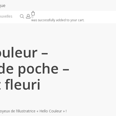
que
search
account
ouvelles
0
was successfully added to your cart.
ouleur –
de poche –
 fleuri
oyeux de l’illustratrice « Hello Couleur » !