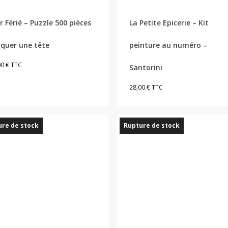
r Férié – Puzzle 500 pièces
La Petite Epicerie – Kit
iquer une tête
peinture au numéro –
00
€
TTC
Santorini
28,00
€
TTC
re de stock
Rupture de stock