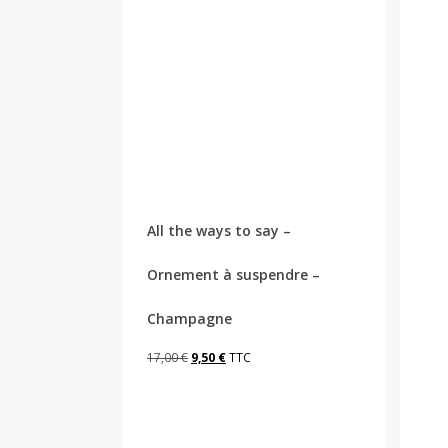
All the ways to say –
Ornement à suspendre –
Champagne
Le
Le
17,00
€
9,50
€
TTC
prix
prix
initial
actuel
était :
est :