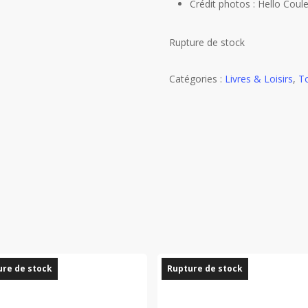
Crédit photos : Hello Coul
Rupture de stock
Catégories :
Livres & Loisirs
,
To
re de stock
Rupture de stock