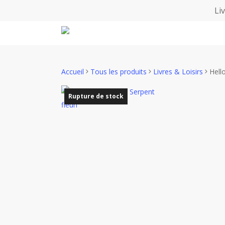
Skip
Li
to
main
content
Accueil
Tous les produits
Livres & Loisirs
Hell
Rupture de stock