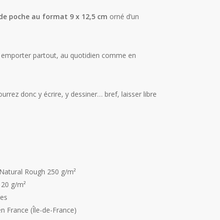
t de poche au format 9 x 12,5 cm
orné d’un
 à emporter partout, au quotidien comme en
ourrez donc y écrire, y dessiner… bref, laisser libre
 Natural Rough 250 g/m²
 120 g/m²
ges
n France (Île-de-France)