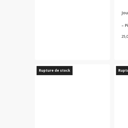
17,00 €.
9,50 €.
Jou
– P
25,
Rupture de stock
Ruptu