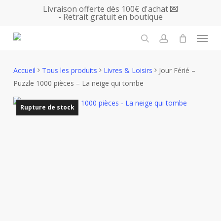
Skip
Livraison offerte dès 100€ d'achat 💌
- Retrait gratuit en boutique
to
main
Menu
content
search
account
Accueil
Tous les produits
Livres & Loisirs
Jour Férié –
Puzzle 1000 pièces – La neige qui tombe
Rupture de stock