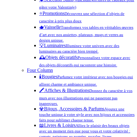
gâter votre Valentin(e)
⭐️
Promotions
Découvrez une sélection d’objets de
caractère à prix plus doux
🫖
Vaisselle
Transformez vos tables en véritables œuvres
d’art avec nos assiettes, plateaux, mugs et verres au
design unique.
💡
Luminaires
Illuminez votre univers avec des
luminaires au caractère bien trempé.
🕰️
Objets décoratifs
Personnalisez votre espace avec
des objets décoratifs qui racontent une histoire.
Four Column
🕯️
Bougies
Parfumez votre intérieur avec nos bougies qui
allient charme et ambiance unique.
🖍️
Affiches & Illustrations
Donnez du caractère à vos
murs avec nos illustrations qui ne passeront pas
inaperçues.
💎
Bijoux, Accessoires & Parfums
Ajoutez une
touche unique à votre style avec nos bijoux et accessoires
faits pour sublimer chaque tenue.
📖
Livres & Loisirs
Alliez le plaisir des beaux objets
avec un moment rien que pour vous et votre créativité :
carnets, peintures au numéro, puzzles, livres…