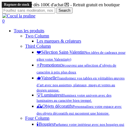
Skip
Livraison offerte dès 100€ d'achat 💌 - Retrait gratuit en boutique
Rupture de stock
Rupture de stock
Rupture de stock
Rupture de stock
Rupture de stock
Rupture de stock
Rupture de stock
Rupture de stock
Rupture de stock
to
Search
main
Close
content
Search
search
account
0
Menu
Tous les produits
Two Column
Les marques & créateurs
Third Column
❤️​
Sélection Saint-Valentin
Nos idées de cadeaux pour
gâter votre Valentin(e)
⭐️
Promotions
Découvrez une sélection d’objets de
caractère à prix plus doux
🫖
Vaisselle
Transformez vos tables en véritables œuvres
d’art avec nos assiettes, plateaux, mugs et verres au
design unique.
💡
Luminaires
Illuminez votre univers avec des
luminaires au caractère bien trempé.
🕰️
Objets décoratifs
Personnalisez votre espace avec
des objets décoratifs qui racontent une histoire.
Four Column
🕯️
Bougies
Parfumez votre intérieur avec nos bougies qui