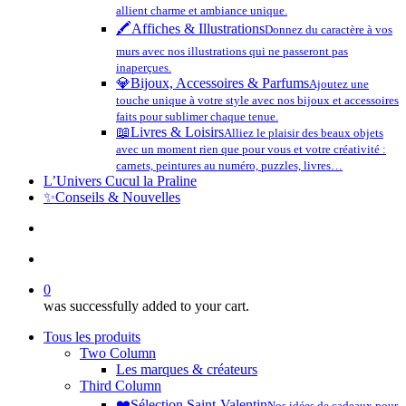
allient charme et ambiance unique.
🖍️
Affiches & Illustrations
Donnez du caractère à vos
murs avec nos illustrations qui ne passeront pas
inaperçues.
💎
Bijoux, Accessoires & Parfums
Ajoutez une
touche unique à votre style avec nos bijoux et accessoires
faits pour sublimer chaque tenue.
📖
Livres & Loisirs
Alliez le plaisir des beaux objets
avec un moment rien que pour vous et votre créativité :
carnets, peintures au numéro, puzzles, livres…
L’Univers Cucul la Praline
✨
Conseils & Nouvelles
search
account
0
was successfully added to your cart.
Tous les produits
Two Column
Les marques & créateurs
Third Column
❤️​
Sélection Saint-Valentin
Nos idées de cadeaux pour