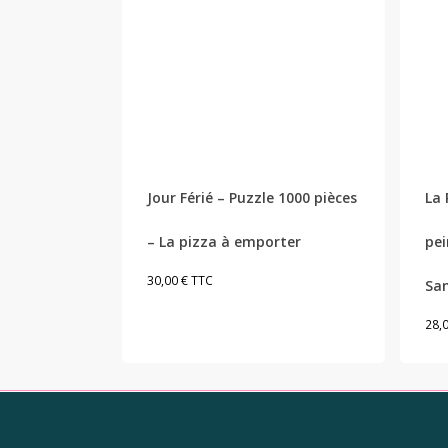
Jour Férié – Puzzle 1000 pièces
La 
– La pizza à emporter
pei
30,00
€
TTC
San
28,