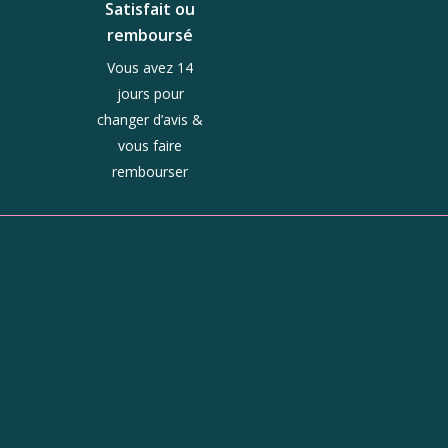
Satisfait ou
remboursé
Vous avez 14
jours pour
changer d’avis &
vous faire
rembourser
ue
Horaires
Du mardi au jeudi :
10h - 13h et 14h - 19h
Le vendredi : 10h - 19h