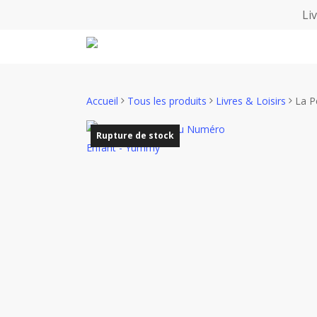
Skip
Li
to
main
content
Accueil
Tous les produits
Livres & Loisirs
La P
Rupture de stock