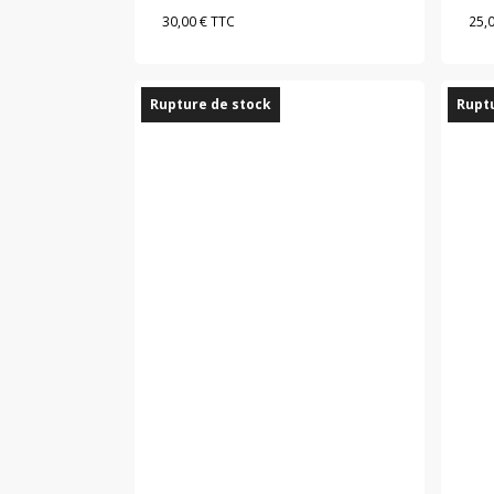
30,00
€
TTC
25,
Rupture de stock
Ruptu