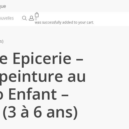
que
search
account
ouvelles
0
was successfully added to your cart.
s)
e Epicerie –
 peinture au
 Enfant –
3 à 6 ans)