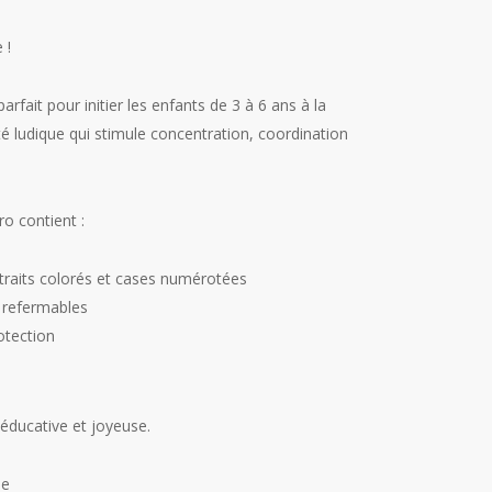
 !
arfait pour initier les enfants de 3 à 6 ans à la
é ludique qui stimule concentration, coordination
o contient :
 traits colorés et cases numérotées
u refermables
otection
 éducative et joyeuse.
ie