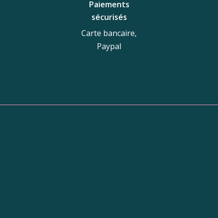
Paiements
sécurisés
Carte bancaire,
Paypal
tique
Adresse de la boutiq
10 Galerie du Nord,
31250 Revel