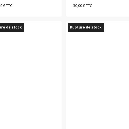
00
€
TTC
30,00
€
TTC
re de stock
Rupture de stock