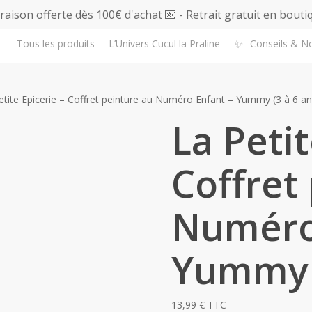
vraison offerte dès 100€ d'achat 💌 - Retrait gratuit en bouti
✨
Tous les produits
L’Univers Cucul la Praline
Conseils & N
etite Epicerie – Coffret peinture au Numéro Enfant – Yummy (3 à 6 an
La Petit
Coffret
Numéro
Yummy (
13,99
€
TTC