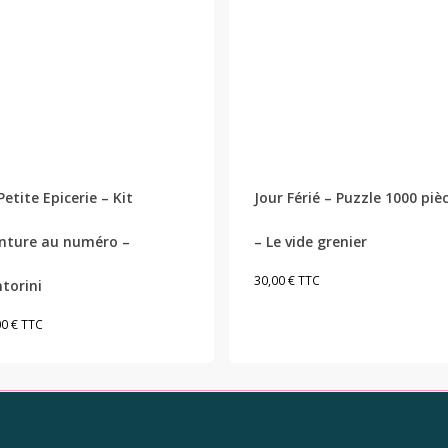
Petite Epicerie – Kit
Jour Férié – Puzzle 1000 piè
nture au numéro –
– Le vide grenier
30,00
€
TTC
torini
00
€
TTC