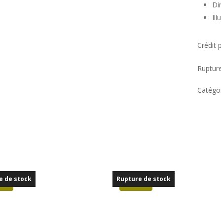
Di
Il
Crédit 
Ruptur
Catégor
e de stock
Rupture de stock
o !
Promo !