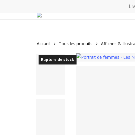
Skip
Li
to
main
content
Accueil
Tous les produits
Affiches & Illustr
Rupture de stock