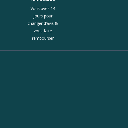
Vous avez 14
jours pour
changer d’avis &
vous faire
rembourser
ue
Horaires
Du mardi au jeudi :
10h - 13h et 14h - 19h
Le vendredi : 10h - 19h
Le samedi : 9h30 - 19h