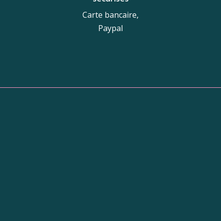
Carte bancaire,
Paypal
tique
Adresse de la boutiq
10 Galerie du Nord,
31250 Revel