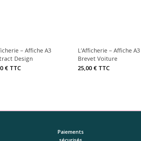
ficherie – Affiche A3
L’Afficherie – Affiche A3
tract Design
Brevet Voiture
00
€
TTC
25,00
€
TTC
Paiements
sécurisés