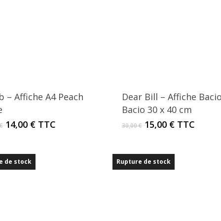
b – Affiche A4 Peach
Dear Bill – Affiche Baci
e
Bacio 30 x 40 cm
Le
Le
Le
Le
14,00
€
TTC
15,00
€
TTC
€
30,00
€
prix
prix
prix
prix
initial
actuel
initial
actuel
était :
est :
était :
est :
e de stock
Rupture de stock
20,00 €.
14,00 €.
30,00 €.
15,00 €.