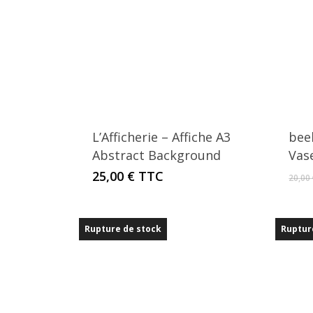
L’Afficherie – Affiche A3
bee
Abstract Background
Vas
25,00
€
TTC
20,00
Rupture de stock
Ruptur