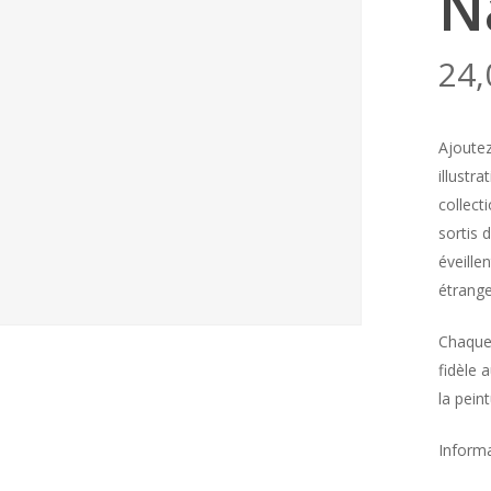
N
24
Ajoutez
illustr
collect
sortis 
éveille
étrange
Chaque 
fidèle 
la pein
Informa