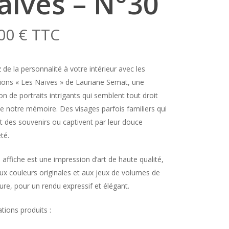
aïves – N°30
,00
€
TTC
 de la personnalité à votre intérieur avec les
ations « Les Naïves » de Lauriane Semat, une
ion de portraits intrigants qui semblent tout droit
de notre mémoire. Des visages parfois familiers qui
nt des souvenirs ou captivent par leur douce
té.
affiche est une impression d’art de haute qualité,
aux couleurs originales et aux jeux de volumes de
ture, pour un rendu expressif et élégant.
tions produits :