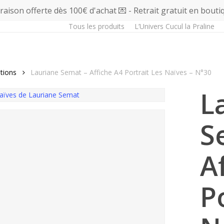
vraison offerte dès 100€ d'achat 💌 - Retrait gratuit en bouti
Tous les produits
L’Univers Cucul la Praline
ations
Lauriane Semat – Affiche A4 Portrait Les Naïves – N°30
L
S
A
P