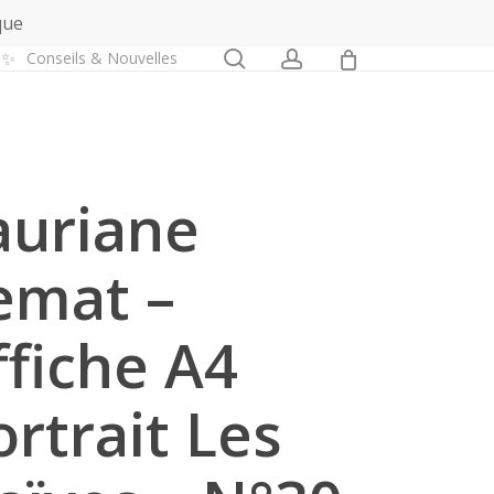
que
0
search
account
✨
Conseils & Nouvelles
auriane
emat –
ffiche A4
ortrait Les