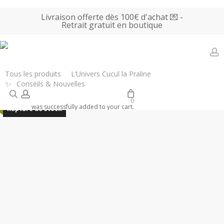
Skip
Livraison offerte dès 100€ d'achat 💌 -
to
Retrait gratuit en boutique
main
content
a
Accueil
Tous les produits
Promotions
Little Anana – Table
Tous les produits
L’Univers Cucul la Praline
✨
Conseils & Nouvelles
d’appoint ou tabouret en bois – Flower
search
account
0
Promo !
was successfully added to your cart.
Rupture de stock