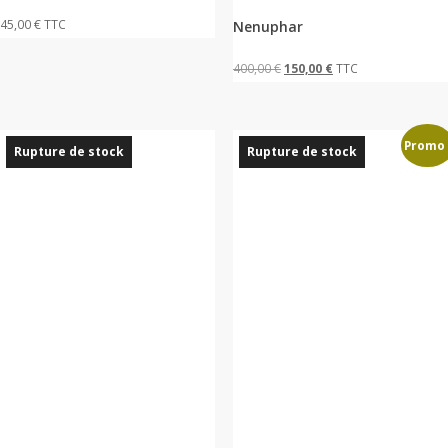
45,00
€
TTC
Nenuphar
Le
Le
400,00
€
150,00
€
TTC
prix
prix
initial
actuel
Promo 
était :
est :
Rupture de stock
Rupture de stock
400,00 €.
150,00 €.