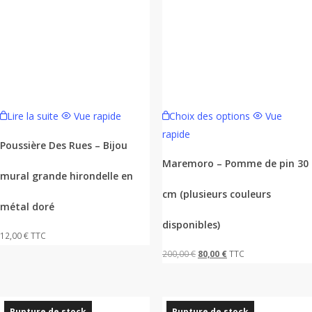
Ce
Lire la suite
Vue rapide
Choix des options
Vue
produit
rapide
a
Poussière Des Rues – Bijou
plusieurs
Maremoro – Pomme de pin 30
mural grande hirondelle en
variations.
cm (plusieurs couleurs
Les
métal doré
options
disponibles)
peuvent
12,00
€
TTC
être
Le
Le
200,00
€
80,00
€
TTC
choisies
prix
prix
sur
initial
actuel
la
était :
est :
Rupture de stock
Rupture de stock