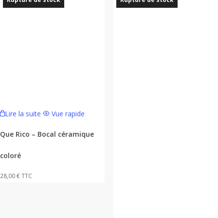
page
200,00 €.
80,00 €.
du
produit
Lire la suite
Vue rapide
Que Rico – Bocal céramique
coloré
28,00
€
TTC