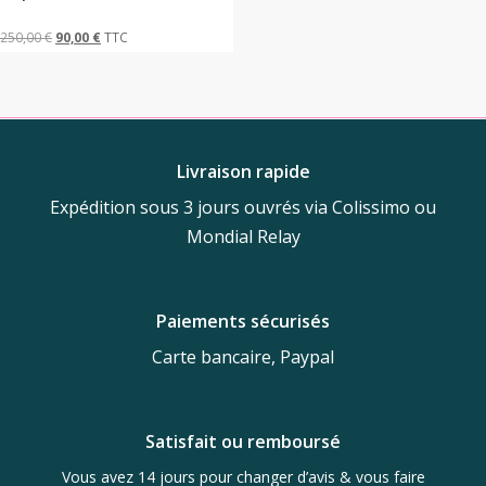
choisies
Le
Le
250,00
€
90,00
€
TTC
sur
prix
prix
la
initial
actuel
page
était :
est :
du
250,00 €.
90,00 €.
produit
Livraison rapide
Expédition sous 3 jours ouvrés via Colissimo ou
Mondial Relay
Paiements sécurisés
Carte bancaire, Paypal
Satisfait ou remboursé
Vous avez 14 jours pour changer d’avis & vous faire