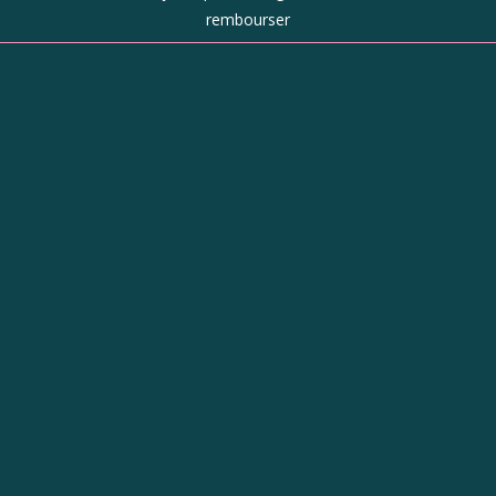
rembourser
Boutique
d’objets de
caractère à
Revel