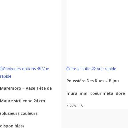
Ce
Choix des options
Vue
Lire la suite
Vue rapide
produit
rapide
a
Poussière Des Rues – Bijou
plusieurs
Maremoro – Vase Tête de
mural mini-coeur métal doré
variations.
Maure sicilienne 24 cm
Les
7,00
€
TTC
options
(plusieurs couleurs
peuvent
être
disponibles)