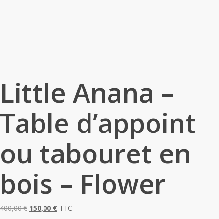
Little Anana –
Table d’appoint
ou tabouret en
bois – Flower
Le
Le
400,00
€
150,00
€
TTC