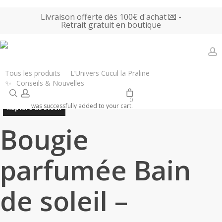
Skip
Livraison offerte dès 100€ d'achat 💌 -
to
Retrait gratuit en boutique
main
content
a
Accueil
Tous les produits
Bougies
Bougie parfumée Bain de
Tous les produits
L’Univers Cucul la Praline
✨
Conseils & Nouvelles
soleil – Saugette
search
account
0
was successfully added to your cart.
Rupture de stock
Bougie
parfumée Bain
de soleil –