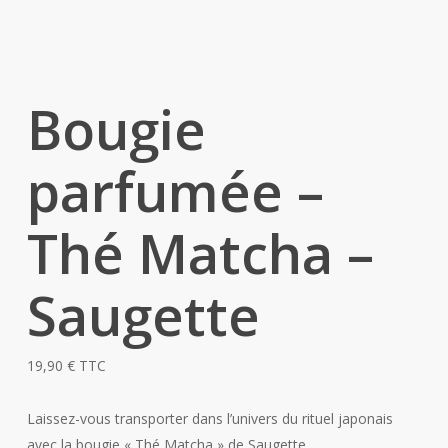
Bougie
parfumée –
Thé Matcha –
Saugette
19,90
€
TTC
Laissez-vous transporter dans l’univers du rituel japonais
avec la bougie « Thé Matcha » de Saugette.