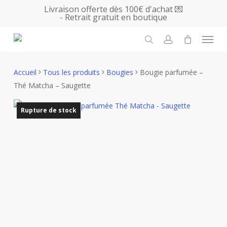
Skip
Livraison offerte dès 100€ d'achat 💌
- Retrait gratuit en boutique
to
main
Menu
content
search
account
Accueil
Tous les produits
Bougies
Bougie parfumée –
Thé Matcha – Saugette
Rupture de stock