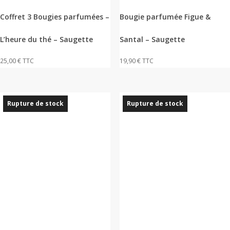
Coffret 3 Bougies parfumées –
Bougie parfumée Figue &
L’heure du thé – Saugette
Santal – Saugette
25,00
€
TTC
19,90
€
TTC
Rupture de stock
Rupture de stock