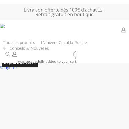
Skip
Livraison offerte dès 100€ d'achat 💌 -
to
Retrait gratuit en boutique
main
content
a
Accueil
Tous les produits
Bougies
Bougie parfumée Méditation –
Tous les produits
L’Univers Cucul la Praline
✨
Conseils & Nouvelles
Agrumes et épices – Saugette
search
account
0
was successfully added to your cart.
Rupture de stock