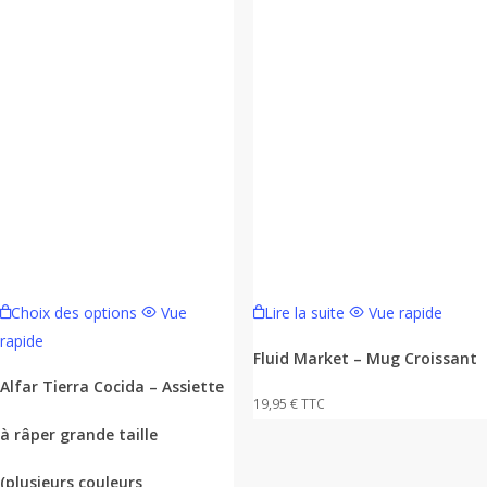
Ce
Choix des options
Vue
Lire la suite
Vue rapide
produit
rapide
a
Fluid Market – Mug Croissant
plusieurs
Alfar Tierra Cocida – Assiette
19,95
€
TTC
variations.
à râper grande taille
Les
options
(plusieurs couleurs