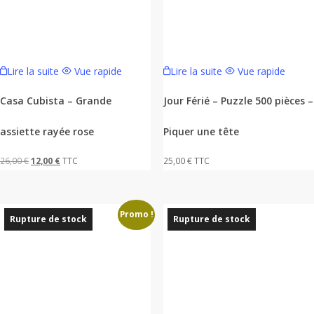
Lire la suite
Vue rapide
Lire la suite
Vue rapide
Casa Cubista – Grande
Jour Férié – Puzzle 500 pièces –
assiette rayée rose
Piquer une tête
Le
Le
26,00
€
12,00
€
TTC
25,00
€
TTC
prix
prix
initial
actuel
Promo !
était :
est :
Rupture de stock
Rupture de stock
26,00 €.
12,00 €.