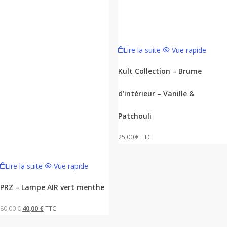
Lire la suite
Vue rapide
Kult Collection – Brume
d’intérieur – Vanille &
Patchouli
25,00
€
TTC
Lire la suite
Vue rapide
PRZ – Lampe AIR vert menthe
Le
Le
80,00
€
40,00
€
TTC
prix
prix