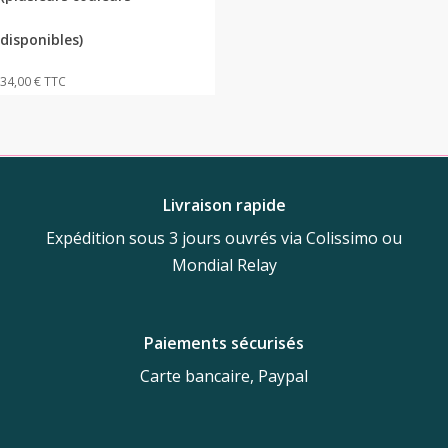
peuvent
être
disponibles)
choisies
34,00
€
TTC
sur
la
page
du
produit
Livraison rapide
Expédition sous 3 jours ouvrés via Colissimo ou
Mondial Relay
Paiements sécurisés
Carte bancaire, Paypal