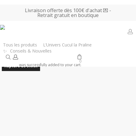
Skip
Livraison offerte dès 100€ d'achat 💌 -
to
Retrait gratuit en boutique
main
content
a
Accueil
Tous les produits
Vaisselle
WD Lifestyle – Pichet en verre
Tous les produits
L’Univers Cucul la Praline
✨
Conseils & Nouvelles
avec figurine Baleine – 1,2 L
search
account
0
was successfully added to your cart.
Rupture de stock