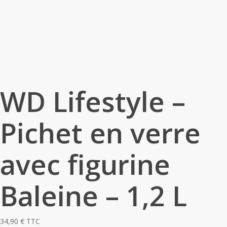
WD Lifestyle –
Pichet en verre
avec figurine
Baleine – 1,2 L
34,90
€
TTC