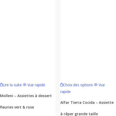
Ce
Lire la suite
Vue rapide
Choix des options
Vue
produit
rapide
a
Molleni – Assiettes à dessert
plusieurs
Alfar Tierra Cocida – Assiette
fleuries vert & rose
variations.
à râper grande taille
Les