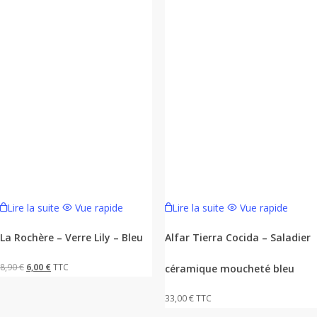
Lire la suite
Vue rapide
Lire la suite
Vue rapide
La Rochère – Verre Lily – Bleu
Alfar Tierra Cocida – Saladier
Le
Le
8,90
€
6,00
€
TTC
céramique moucheté bleu
prix
prix
33,00
€
TTC
initial
actuel