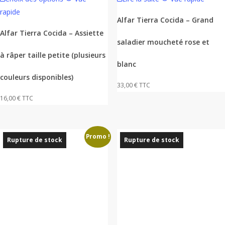
produit
rapide
a
Alfar Tierra Cocida – Grand
plusieurs
Alfar Tierra Cocida – Assiette
saladier moucheté rose et
variations.
à râper taille petite (plusieurs
Les
blanc
options
couleurs disponibles)
peuvent
33,00
€
TTC
être
16,00
€
TTC
choisies
sur
la
Promo !
Rupture de stock
Rupture de stock
page
du
produit