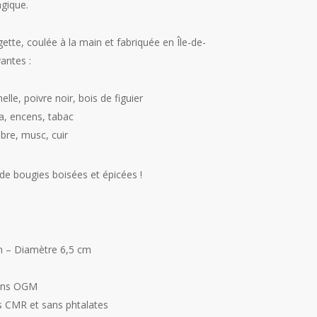
gique.
ette, coulée à la main et fabriquée en Île-de-
antes :
lle, poivre noir, bois de figuier
a, encens, tabac
bre, musc, cuir
de bougies boisées et épicées !
m – Diamètre 6,5 cm
sans OGM
s CMR et sans phtalates