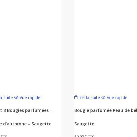
la suite
Vue rapide
Lire la suite
Vue rapide
et 3 Bougies parfumées –
Bougie parfumée Peau de bé
e d’automne – Saugette
Saugette
TTC
19,90
€
TTC