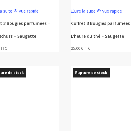
la suite
Vue rapide
Lire la suite
Vue rapide
et 3 Bougies parfumées –
Coffret 3 Bougies parfumées
schuss – Saugette
L’heure du thé – Saugette
TTC
25,00
€
TTC
ure de stock
Rupture de stock