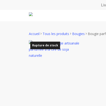
Skip
Li
to
main
content
Accueil
Tous les produits
Bougies
Bougie par
Rupture de stock