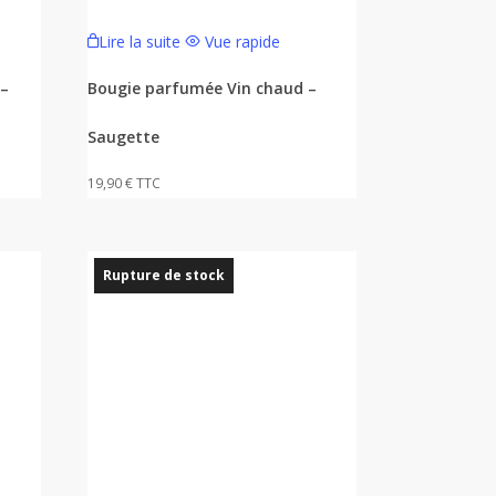
Lire la suite
Vue rapide
 –
Bougie parfumée Vin chaud –
Saugette
19,90
€
TTC
Rupture de stock