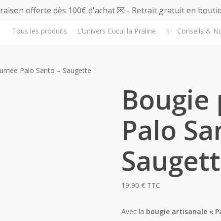
vraison offerte dès 100€ d'achat 💌 - Retrait gratuit en bouti
✨
Tous les produits
L’Univers Cucul la Praline
Conseils & N
fumée Palo Santo – Saugette
Bougie
Palo Sa
Sauget
19,90
€
TTC
Avec la
bougie artisanale « P