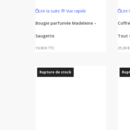
Lire la suite
Vue rapide
Lire 
Bougie parfumée Madeleine –
Coffr
Saugette
Tout 
19,90
€
TTC
25,00
€
Rupture de stock
Rupt