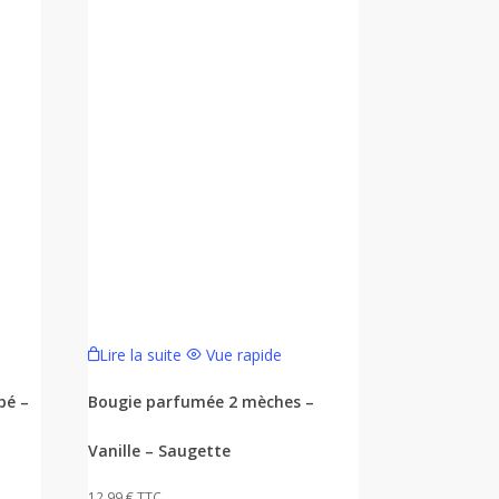
Lire la suite
Vue rapide
bé –
Bougie parfumée 2 mèches –
Vanille – Saugette
12,99
€
TTC