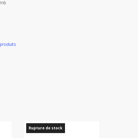
omb
produits
Rupture de stock