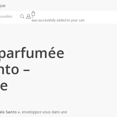
que
search
account
ouvelles
0
was successfully added to your cart.
 parfumée
nto –
te
alo Santo »
, enveloppez-vous dans une