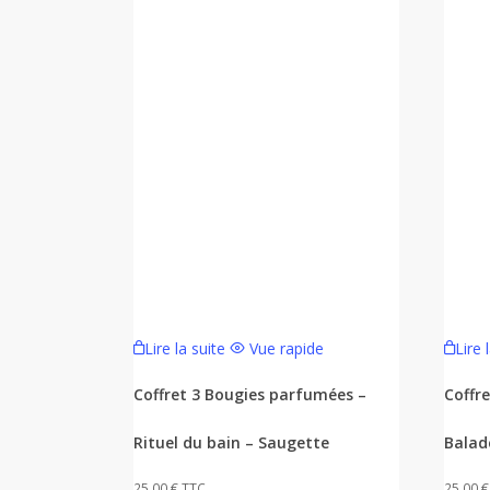
Lire la suite
Vue rapide
Lire 
Coffret 3 Bougies parfumées –
Coffr
Rituel du bain – Saugette
Balad
25,00
€
TTC
25,00
€