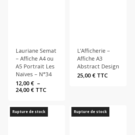
Lauriane Semat
L’Afficherie –
– Affiche A4 ou
Affiche A3
A5 Portrait Les
Abstract Design
Naïves – N°34
25,00
€
TTC
12,00
€
–
Plage
24,00
€
TTC
de
prix :
12,00 €
Rupture de stock
Rupture de stock
à
24,00 €