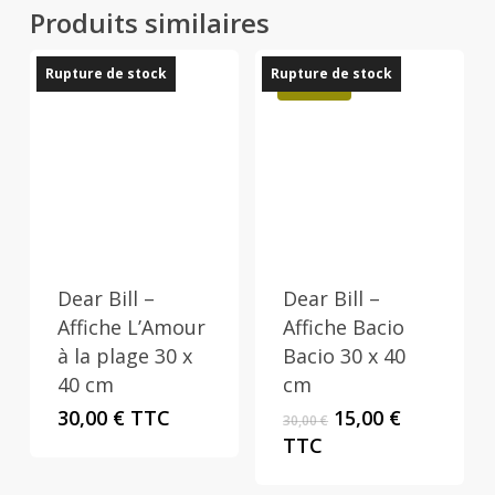
Produits similaires
Rupture de stock
Rupture de stock
Promo !
Dear Bill –
Dear Bill –
Affiche L’Amour
Affiche Bacio
à la plage 30 x
Bacio 30 x 40
40 cm
cm
Le
Le
30,00
€
TTC
15,00
€
30,00
€
prix
prix
TTC
initial
actuel
était :
est :