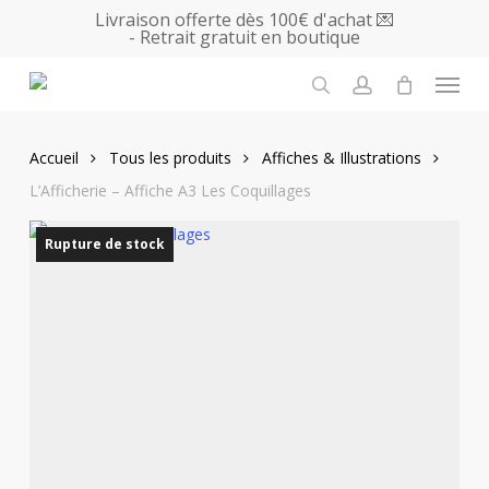
Skip
Livraison offerte dès 100€ d'achat 💌
- Retrait gratuit en boutique
to
main
Menu
content
search
account
Accueil
Tous les produits
Affiches & Illustrations
L’Afficherie – Affiche A3 Les Coquillages
Rupture de stock