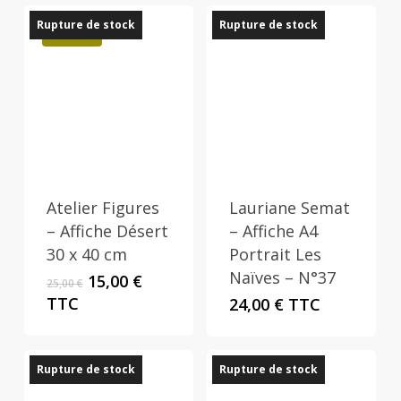
30,00 €.
15,00 €.
Rupture de stock
Rupture de stock
Promo !
Atelier Figures
Lauriane Semat
– Affiche Désert
– Affiche A4
30 x 40 cm
Portrait Les
Naïves – N°37
Le
Le
15,00
€
25,00
€
prix
prix
TTC
24,00
€
TTC
initial
actuel
était :
est :
25,00 €.
15,00 €.
Rupture de stock
Rupture de stock