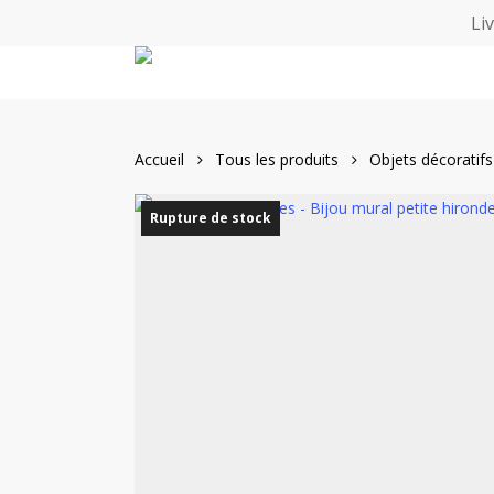
Skip
Li
to
main
content
Accueil
Tous les produits
Objets décoratifs
Rupture de stock