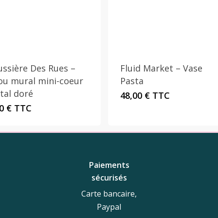
ussière Des Rues –
Fluid Market – Vase
ou mural mini-coeur
Pasta
tal doré
48,00
€
TTC
00
€
TTC
Paiements
sécurisés
Carte bancaire,
Paypal