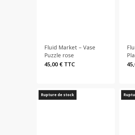
Fluid Market – Vase
Flu
Puzzle rose
Pla
45,00
€
TTC
45
Rupture de stock
Ruptu