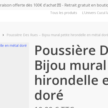
vraison offerte dès 100€ d'achat 💌 - Retrait gratuit en bouti
Tous les produits
L’Univers Cucul l
Poussière Des Rues – Bijou mural petite hirondelle en métal dor
Poussière D
Bijou mural
hirondelle 
doré