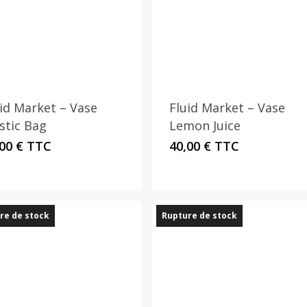
id Market – Vase
Fluid Market – Vase
stic Bag
Lemon Juice
,00
€
TTC
40,00
€
TTC
re de stock
Rupture de stock