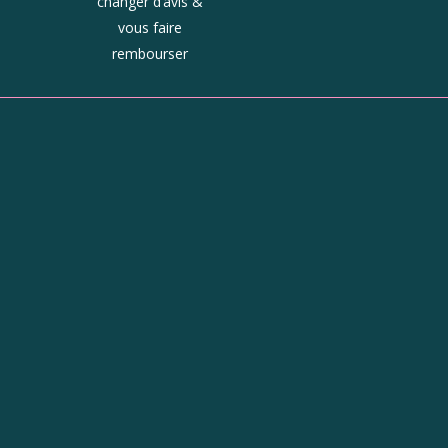
changer d’avis &
vous faire
rembourser
ue
Horaires
Du mardi au jeudi :
10h - 13h et 14h - 19h
Le vendredi : 10h - 19h
Le samedi : 9h30 - 19h
On est aussi ici !
Instagram
Facebook