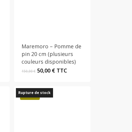
Ce
produit
a
plusieurs
Maremoro – Pomme de
variations.
pin 20 cm (plusieurs
Les
couleurs disponibles)
options
Le
Le
50,00
€
TTC
150,00
€
peuvent
prix
prix
être
initial
actuel
était :
est :
choisies
Rupture de stock
150,00 €.
50,00 €.
Promo !
sur
la
page
du
produit