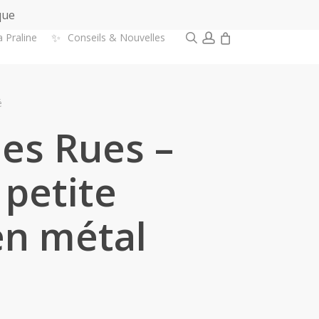
que
0
search
account
✨
a Praline
Conseils & Nouvelles
é
es Rues –
 petite
en métal