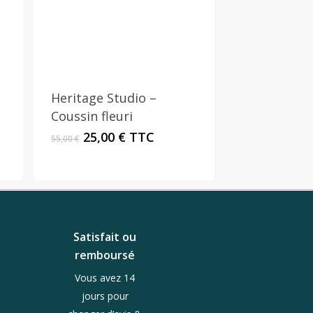
Heritage Studio –
Coussin fleuri
Le
Le
25,00
€
TTC
55,00
€
prix
prix
initial
actuel
était :
est :
55,00 €.
25,00 €.
Satisfait ou
remboursé
Vous avez 14
jours pour