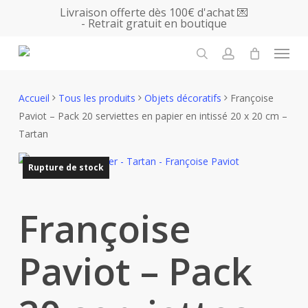
Skip
Livraison offerte dès 100€ d'achat 💌
- Retrait gratuit en boutique
to
main
Menu
content
search
account
Accueil
Tous les produits
Objets décoratifs
Françoise
Paviot – Pack 20 serviettes en papier en intissé 20 x 20 cm –
Tartan
Rupture de stock
Françoise
Paviot – Pack