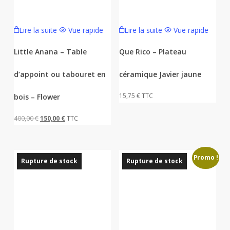
Lire la suite
Vue rapide
Lire la suite
Vue rapide
Little Anana – Table
Que Rico – Plateau
d’appoint ou tabouret en
céramique Javier jaune
15,75
€
TTC
bois – Flower
Le
Le
400,00
€
150,00
€
TTC
prix
prix
initial
actuel
Promo !
était :
est :
Rupture de stock
Rupture de stock
400,00 €.
150,00 €.