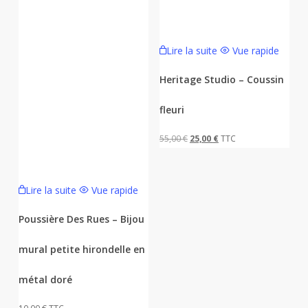
Lire la suite
Vue rapide
Heritage Studio – Coussin
fleuri
Le
Le
55,00
€
25,00
€
TTC
prix
prix
initial
actuel
Lire la suite
Vue rapide
était :
est :
55,00 €.
25,00 €.
Poussière Des Rues – Bijou
mural petite hirondelle en
métal doré